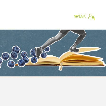
myEGK
e?