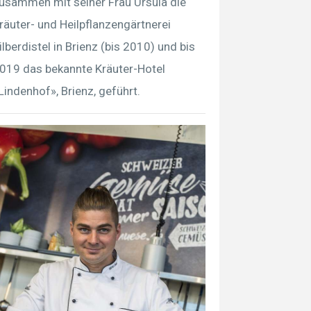
usammen mit seiner Frau Ursula die
räuter- und Heilpflanzengärtnerei
ilberdistel in Brienz (bis 2010) und bis
019 das bekannte Kräuter-Hotel
Lindenhof», Brienz, geführt.