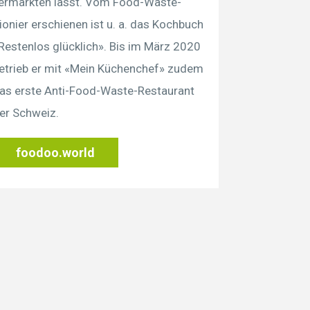
ermarkten lässt. Vom Food-Waste-
ionier erschienen ist u. a. das Kochbuch
Restenlos glücklich». Bis im März 2020
etrieb er mit «Mein Küchenchef» zudem
as erste Anti-Food-Waste-Restaurant
er Schweiz.
foodoo.world