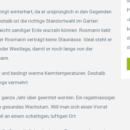
v
P
ingt winterhart, da er ursprünglich in den Gegenden
«
halb ist die richtige Standortwahl im Garten
b
s leicht sandiger Erde wurzeln können. Rosmarin liebt
d
er Rosmarin verträgt keine Staunässe. Ideal steht er
d
der Westlage, damit er noch lange von der
kann.
ig und bedingt warme Keimtemperaturen. Deshalb
nge vermehrt.
s ganze Jahr über geerntet werden. Ein regelmässiger
in gesundes Wachstum. Will man sich einen Vorrat
l an einem schattigen, luftigen Ort.