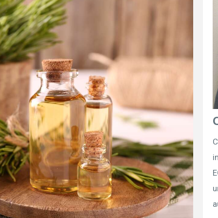
C
i
E
u
a