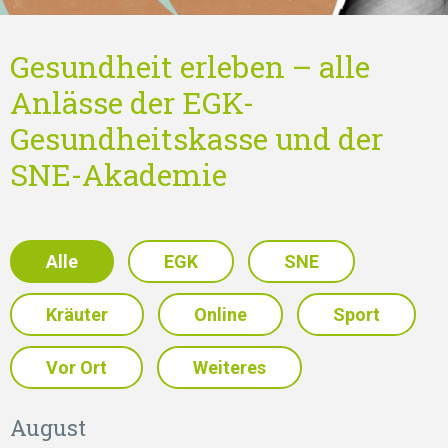
Gesundheit erleben – alle
Anlässe der EGK-
Gesundheitskasse und der
SNE-Akademie
Alle
EGK
SNE
Kräuter
Online
Sport
Vor Ort
Weiteres
August