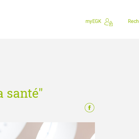
myEGK
Rech
 cherchez?
a santé"