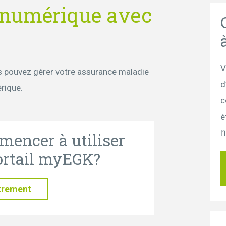
 numérique avec
V
ous pouvez gérer votre assurance maladie
d
rique.
c
é
l
encer à utiliser
portail myEGK?
trement