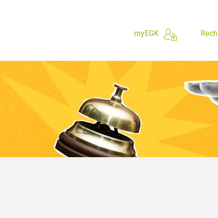
myEGK
Rech
 cherchez?