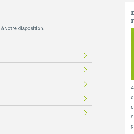
 à votre disposition.
A
d
p
n
p