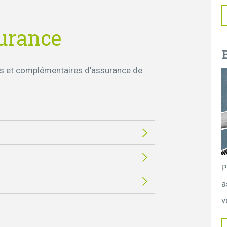
surance
les et complémentaires d’assurance de
P
a
v