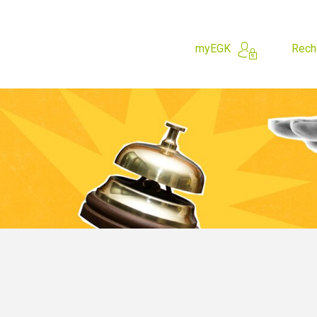
myEGK
Rech
 cherchez?