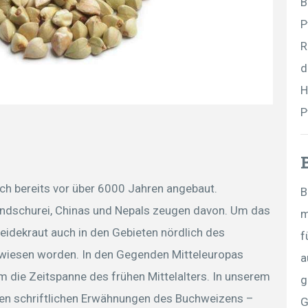
B
P
R
d
H
P
h bereits vor über 6000 Jahren angebaut.
B
andschurei, Chinas und Nepals zeugen davon. Um das
m
Heidekraut auch in den Gebieten nördlich des
f
iesen worden. In den Gegenden Mitteleuropas
a
m die Zeitspanne des frühen Mittelalters. In unserem
g
en schriftlichen Erwähnungen des Buchweizens –
G