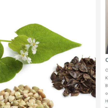
C
K
B
o
H