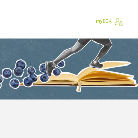
myEGK
e?