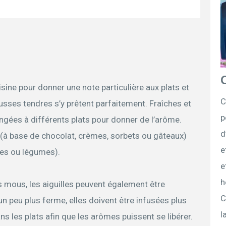
uisine pour donner une note particulière aux plats et
C
usses tendres s’y prêtent parfaitement. Fraîches et
p
ngées à différents plats pour donner de l’arôme.
d
 (à base de chocolat, crèmes, sorbets ou gâteaux)
e
upes ou légumes).
e
h
 mous, les aiguilles peuvent également être
C
 peu plus ferme, elles doivent être infusées plus
l
 les plats afin que les arômes puissent se libérer.