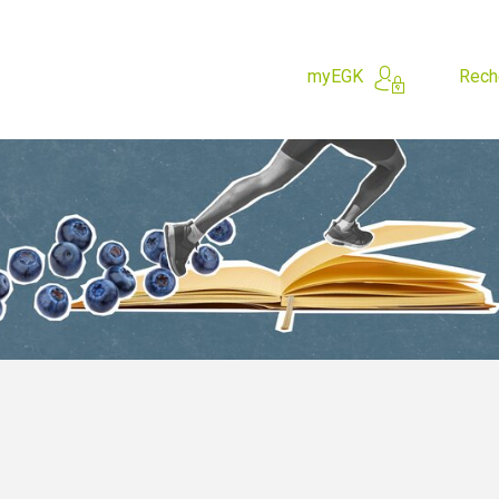
myEGK
Rech
 cherchez?