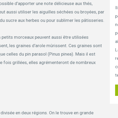
 possible d’apporter une note délicieuse aux thés,
I
ut aussi utiliser les aiguilles séchées ou broyées, par
p
du sucre aux herbes ou pour sublimer les pâtisseries.
n
p
 petits morceaux peuvent aussi être utilisées
a
ent, les graines d’arole mûrissent. Ces graines sont
L
 celles du pin parasol (Pinus pinea). Mais il est
r
e fois grillées, elles agrémenteront de nombreux
c
t
st divisée en deux régions. On le trouve en grande