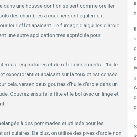
a
le dans une housse dont on se sert comme oreiller.
n
es sols des chambres à coucher sont également
our leur effet apaisant. Le fumage d’aiguilles d’arole
I
uent une autre application très appréciée pour
s
p
c
oblèmes respiratoires et de refroidissements. L’huile
W
et expectorant et apaisant sur la toux et est censée
s
our cela, versez deux gouttes d’huile d’arole dans un
A
ude. Couvrez ensuite la tête et le bol avec un linge et
d
nt.
d
t mélangée à des pommades et utilisée pour les
S
 articulaires. De plus, on utilise des pives d’arole non
i