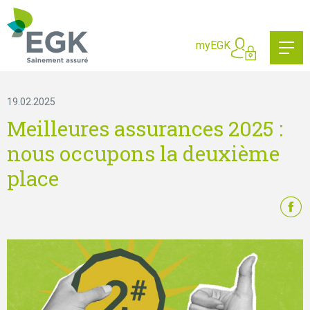
Qu'est-ce que vous cherche
myEGK
19.02.2025
Meilleures assurances 2025 :
nous occupons la deuxième
place