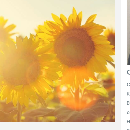
C
K
B
o
H