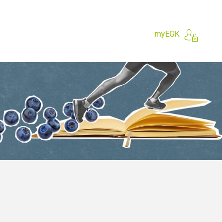
myEGK
e?