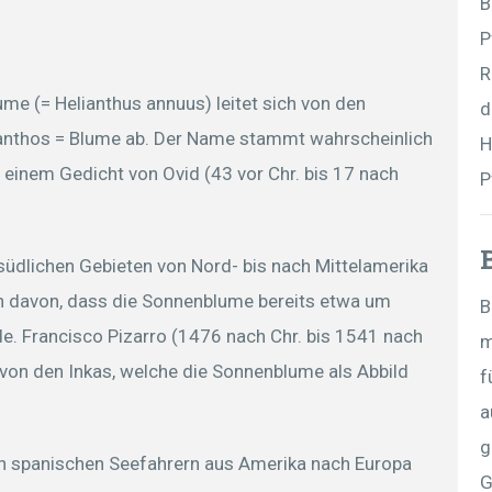
B
P
R
me (= Helianthus annuus) leitet sich von den
d
 anthos = Blume ab. Der Name stammt wahrscheinlich
H
n einem Gedicht von Ovid (43 vor Chr. bis 17 nach
P
südlichen Gebieten von Nord- bis nach Mittelamerika
 davon, dass die Sonnenblume bereits etwa um
B
e. Francisco Pizarro (1476 nach Chr. bis 1541 nach
m
 von den Inkas, welche die Sonnenblume als Abbild
f
a
g
 spanischen Seefahrern aus Amerika nach Europa
G