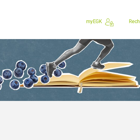
myEGK
Rech
 cherchez?