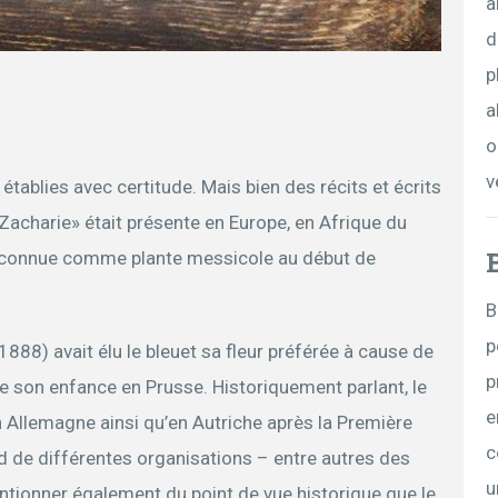
a
d
p
a
o
v
établies avec certitude. Mais bien des récits et écrits
Zacharie» était présente en Europe, en Afrique du
éjà connue comme plante messicole au début de
B
p
88) avait élu le bleuet sa fleur préférée à cause de
p
de son enfance en Prusse. Historiquement parlant, le
e
n Allemagne ainsi qu’en Autriche après la Première
c
d de différentes organisations – entre autres des
u
entionner également du point de vue historique que le