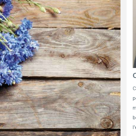
C
p
m
b
l