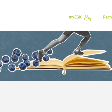
myEGK
Rech
 cherchez?