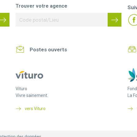
Trouver votre agence
Sui
Postes ouverts
Vituro
Fond
Vivre sainement.
La F
vers Vituro
otection des données