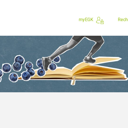
myEGK
Rech
 cherchez?