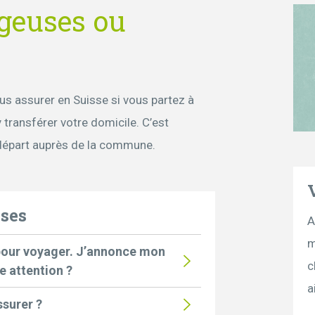
geuses ou
us assurer en Suisse si vous partez à
 transférer votre domicile. C’est
départ auprès de la commune.
nses
A
m
 pour voyager. J’annonce mon
c
e attention ?
a
ssurer ?