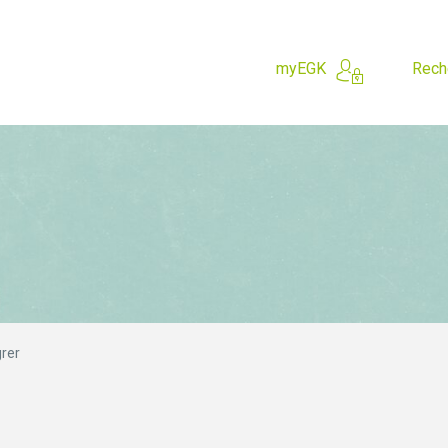
myEGK
Rech
 cherchez?
grer