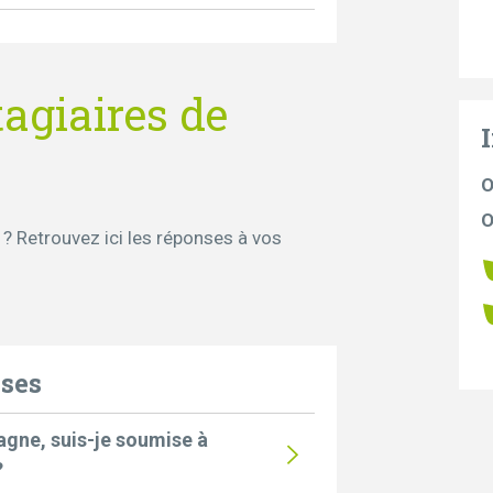
tagiaires de
O
O
 ? Retrouvez ici les réponses à vos
nses
agne, suis-je soumise à
?