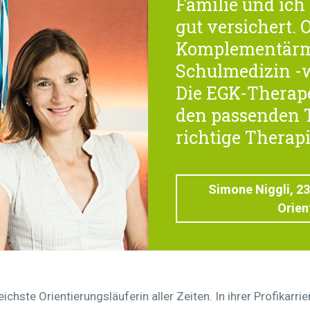
Familie und ich
gut versichert. 
Komplementärm
Schulmedizin -w
Die EGK-Therape
den passenden 
richtige Therapi
Simone Niggli, 2
Orien
eichste Orientierungsläuferin aller Zeiten. In ihrer Profikarr