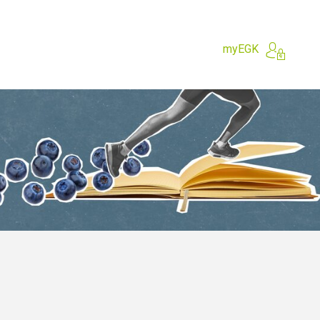
myEGK
e?