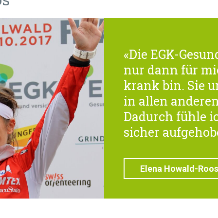
«Die EGK-Gesund
nur dann für mi
krank bin. Sie 
in allen andere
Dadurch fühle 
sicher aufgehob
Elena Howald-Roos,