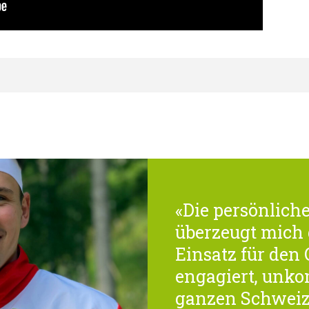
«Die persönlich
überzeugt mich 
Einsatz für den 
engagiert, unko
ganzen Schweiz 