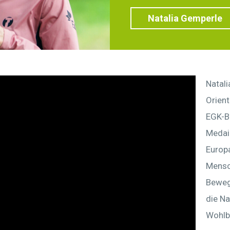
Natalia Gemperle
Natali
Orient
EGK-B
Medail
Europa
Mensch
Bewegu
die Na
Wohlb