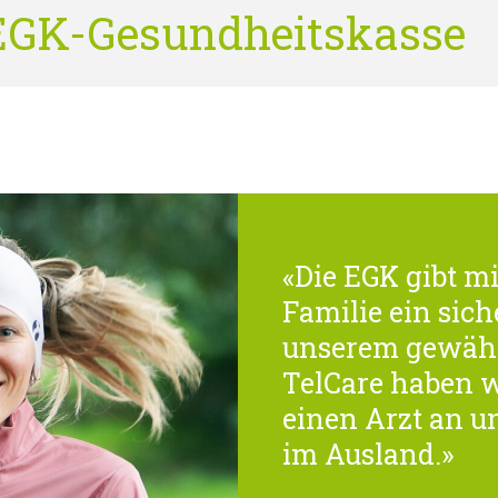
 EGK-Gesundheitskasse
«Die EGK gibt m
Familie ein sich
unserem gewähl
TelCare haben w
einen Arzt an un
im Ausland.»