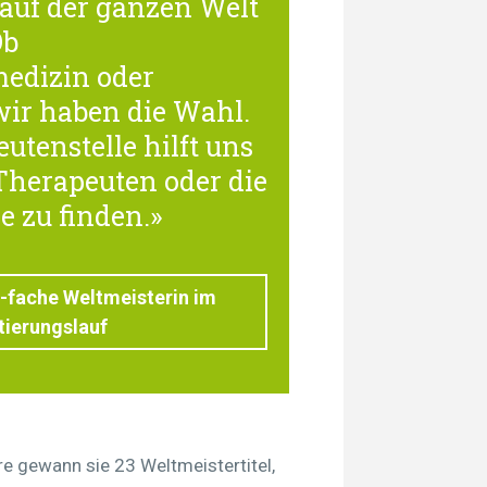
 auf der ganzen Welt
Ob
edizin oder
ir haben die Wahl.
utenstelle hilft uns
Therapeuten oder die
e zu finden.»
3-fache Weltmeisterin im
tierungslauf
iere gewann sie 23 Weltmeistertitel,