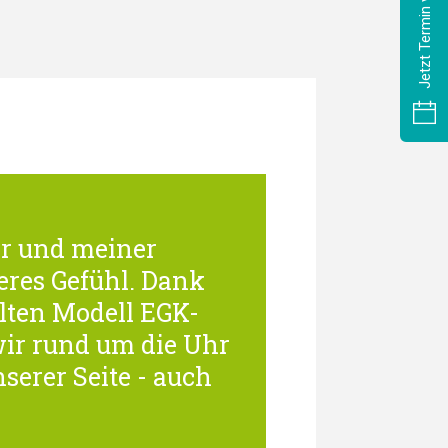
Jetzt Termin vereinbaren
ir und meiner
eres Gefühl. Dank
ten Modell EGK-
ir rund um die Uhr
serer Seite - auch