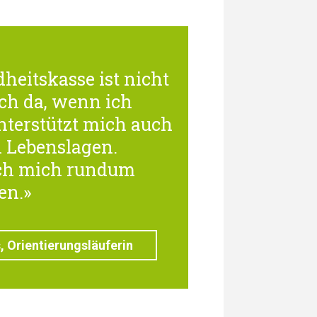
heitskasse ist nicht
ch da, wenn ich
unterstützt mich auch
n Lebenslagen.
ich mich rundum
en.»
 Orientierungsläuferin