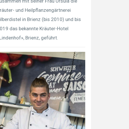
usammen mit seiner Frau Ursula die
räuter- und Heilpflanzengärtnerei
ilberdistel in Brienz (bis 2010) und bis
019 das bekannte Kräuter-Hotel
Lindenhof», Brienz, geführt.