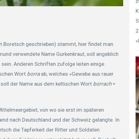
z
K
S
2
«
h Boretsch geschrieben) stammt, hier findet man
mund verwendete Name Gurkenkraut, soll angeblich
in. Anderen Schriften zufolge leiten einige
ischen Wort
borra
ab, welches «Gewebe aus rauer
 soll der Name aus dem keltischen Wort
borrach
=
ttelmeergebiet, von wo sie erst im späteren
send nach Deutschland und der Schweiz gelangte. In
etsch die Tapferkeit der Ritter und Soldaten