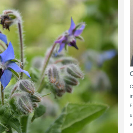
C
i
E
u
a