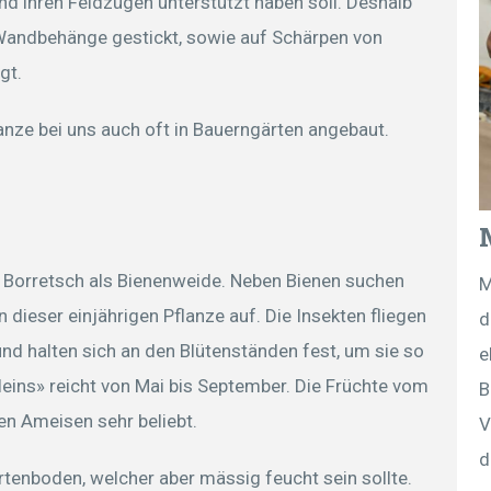
d ihren Feldzügen unterstützt haben soll. Deshalb
 Wandbehänge gestickt, sowie auf Schärpen von
gt.
anze bei uns auch oft in Bauerngärten angebaut.
 Borretsch als Bienenweide. Neben Bienen suchen
M
dieser einjährigen Pflanze auf. Die Insekten fliegen
d
und halten sich an den Blütenständen fest, um sie so
e
leins» reicht von Mai bis September. Die Früchte vom
B
en Ameisen sehr beliebt.
V
d
tenboden, welcher aber mässig feucht sein sollte.