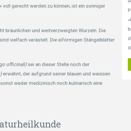
v
oll gerecht werden zu können, ist ein sonniger
P
«
b
eicht bräunlichen und weitverzweigten Wurzeln. Die
d
ind vielfach verästelt. Die eiförmigen Stängelblätter
d
o officinali)
sei an dieser Stelle noch der
)
erwähnt, der aufgrund seiner blauen und weissen
r sonst weder medizinisch noch kulinarisch eine
aturheilkunde