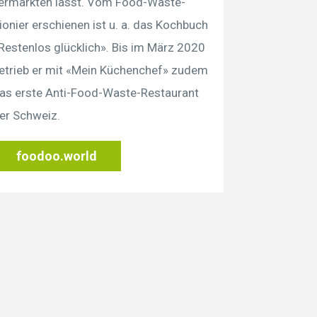
ermarkten lässt. Vom Food-Waste-
ionier erschienen ist u. a. das Kochbuch
Restenlos glücklich». Bis im März 2020
etrieb er mit «Mein Küchenchef» zudem
as erste Anti-Food-Waste-Restaurant
er Schweiz.
foodoo.world