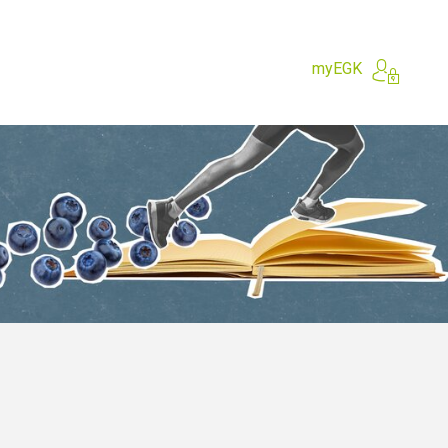
myEGK
e?