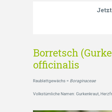
Jetz
Borretsch (Gurke
officinalis
Raublattgewächs =
Boraginaceae
Volkstümliche Namen:
Gurkenkraut, Herzf