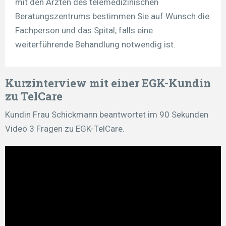
mit den Ärzten des telemedizinischen
Beratungszentrums bestimmen Sie auf Wunsch die
Fachperson und das Spital, falls eine
weiterführende Behandlung notwendig ist.
Kurzinterview mit einer EGK-Kundin
zu TelCare
Kundin Frau Schickmann beantwortet im 90 Sekunden
Video 3 Fragen zu EGK-TelCare.