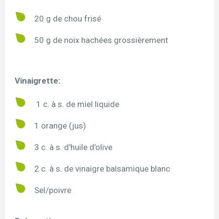
20 g de chou frisé
50 g de noix hachées grossièrement
Vinaigrette:
1 c. à s. de miel liquide
1 orange (jus)
3 c. à s. d’huile d’olive
2 c. à s. de vinaigre balsamique blanc
Sel/poivre