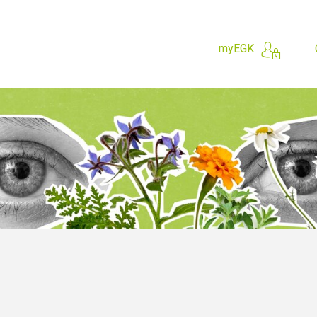
myEGK
do?