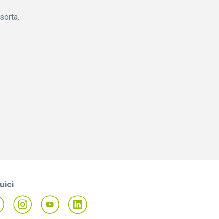
sorta.
uici