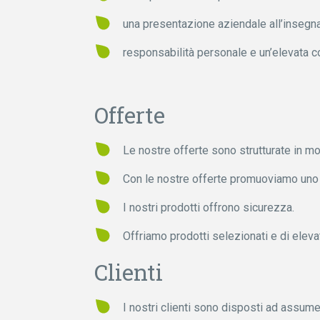
una presentazione aziendale all’insegna
responsabilità personale e un’elevata c
Offerte
Le nostre offerte sono strutturate in 
Con le nostre offerte promuoviamo uno s
I nostri prodotti offrono sicurezza.
Offriamo prodotti selezionati e di elevat
Clienti
I nostri clienti sono disposti ad assumer