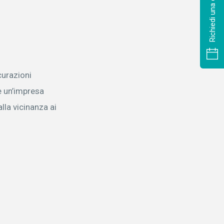
Richiedi una consulenza
curazioni
è un’impresa
lla vicinanza ai