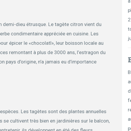
a
p
2
 demi-dieu étrusque. Le tagète citron vient du
t
herbe condimentaire appréciée en cuisine. Les
j
our épicer le «chocolatl», leur boisson locale au
races remontant à plus de 3000 ans, l’estragon du
n pays d’origine, n’a jamais eu d’importance
B
a
d
f
r
espèces. Les tagètes sont des plantes annuelles
a
 se cultivent très bien en jardinières sur le balcon,
p
ntretenir, ils développent en été des fleurs