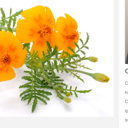
C
n
C
q
s