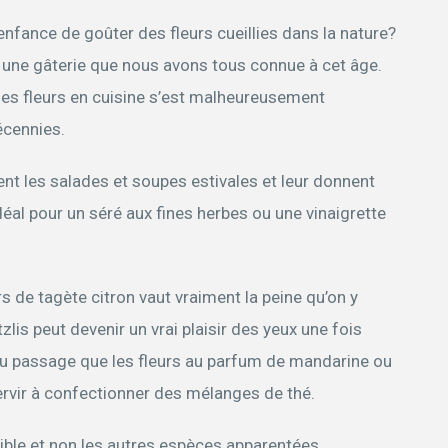
enfance de goûter des fleurs cueillies dans la nature?
t une gâterie que nous avons tous connue à cet âge.
n des fleurs en cuisine s’est malheureusement
écennies.
ent les salades et soupes estivales et leur donnent
déal pour un séré aux fines herbes ou une vinaigrette
 de tagète citron vaut vraiment la peine qu’on y
lis peut devenir un vrai plaisir des yeux une fois
au passage que les fleurs au parfum de mandarine ou
servir à confectionner des mélanges de thé.
tible et non les autres espèces apparentées.