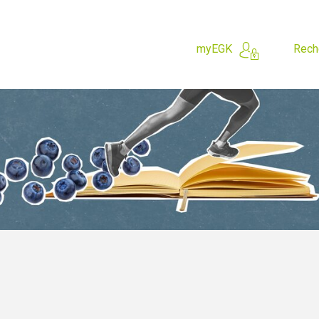
myEGK
Rech
 cherchez?