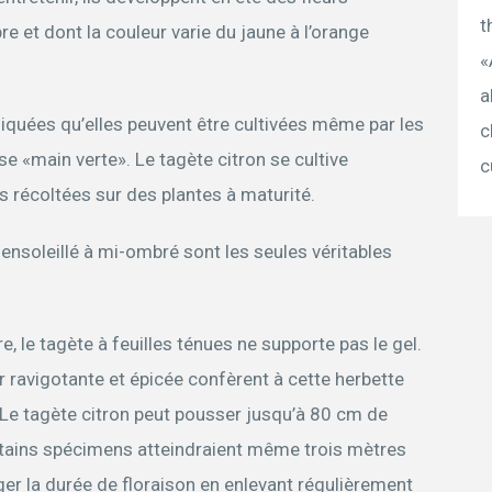
t
re et dont la couleur varie du jaune à l’orange
«
a
iquées qu’elles peuvent être cultivées même par les
c
se «main verte». Le tagète citron se cultive
c
s récoltées sur des plantes à maturité.
nsoleillé à mi-ombré sont les seules véritables
 le tagète à feuilles ténues ne supporte pas le gel.
ur ravigotante et épicée confèrent à cette herbette
r. Le tagète citron peut pousser jusqu’à 80 cm de
ertains spécimens atteindraient même trois mètres
nger la durée de floraison en enlevant régulièrement