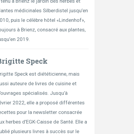
 tenu à Brienz le jardin des herbes et
lantes médicinales Silberdistel jusqu’en
010, puis le célèbre hôtel «Lindenhof»,
oujours à Brienz, consacré aux plantes,
usqu’en 2019.
Brigitte Speck
rigitte Speck est diététicienne, mais
ussi auteure de livres de cuisine et
’ouvrages spécialisés. Jusqu’à
évrier 2022, elle a proposé différentes
ecettes pour la newsletter consacrée
ux herbes d’EGK-Caisse de Santé. Elle a
ublié plusieurs livres à succès sur le