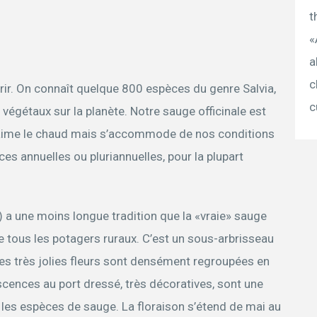
t
«
a
c
érir. On connaît quelque 800 espèces du genre Salvia,
c
 végétaux sur la planète. Notre sauge officinale est
i aime le chaud mais s’accommode de nos conditions
s annuelles ou pluriannuelles, pour la plupart
) a une moins longue tradition que la «vraie» sauge
 tous les potagers ruraux. C’est un sous-arbrisseau
les très jolies fleurs sont densément regroupées en
scences au port dressé, très décoratives, sont une
 les espèces de sauge. La floraison s’étend de mai au