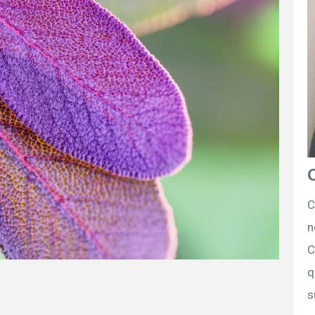
C
n
C
q
s