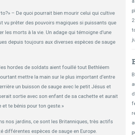
a
p
to?» – De quoi pourrait bien mourir celui qui cultive
2
st vu prêter des pouvoirs magiques si puissants que
t
er les morts à la vie. Un adage qui témoigne d’une
j
olues depuis toujours aux diverses espèces de sauge
des hordes de soldats aient fouillé tout Bethléem
B
urtant mettre la main sur le plus important d’entre
a
derrière un buisson de sauge avec le petit Jésus et
d
serait sortie avec son enfant de sa cachette et aurait
f
e et te bénis pour ton geste.»
r
ns nos jardins, ce sont les Britanniques, très actifs
a
é différentes espèces de sauge en Europe.
p