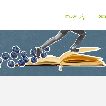
myEGK
Rech
 cherchez?