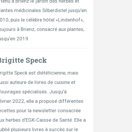
 tenu à Brienz le jardin des herbes et
lantes médicinales Silberdistel jusqu’en
010, puis le célèbre hôtel «Lindenhof»,
oujours à Brienz, consacré aux plantes,
usqu’en 2019.
Brigitte Speck
rigitte Speck est diététicienne, mais
ussi auteure de livres de cuisine et
’ouvrages spécialisés. Jusqu’à
évrier 2022, elle a proposé différentes
ecettes pour la newsletter consacrée
ux herbes d’EGK-Caisse de Santé. Elle a
ublié plusieurs livres à succès sur le