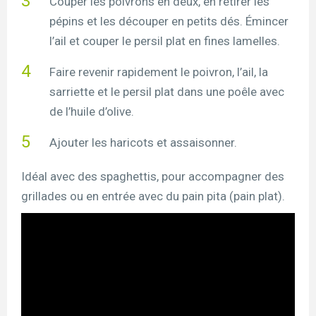
Couper les poivrons en deux, en retirer les
pépins et les découper en petits dés. Émincer
l’ail et couper le persil plat en fines lamelles.
Faire revenir rapidement le poivron, l’ail, la
sarriette et le persil plat dans une poêle avec
de l’huile d’olive.
Ajouter les haricots et assaisonner.
Idéal avec des spaghettis, pour accompagner des
grillades ou en entrée avec du pain pita (pain plat).