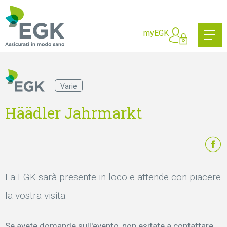
Cosa state cercando?
myEGK
Varie
Häädler Jahrmarkt
La EGK sarà presente in loco e attende con piacere
la vostra visita.
Se avete domande sull'evento, non esitate a contattare