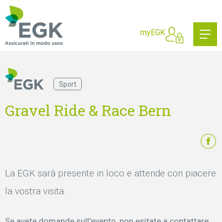
Cosa state cercando?
myEGK
Sport
Gravel Ride & Race Bern
La EGK sarà presente in loco e attende con piacere
la vostra visita.
Se avete domande sull'evento, non esitate a contattare