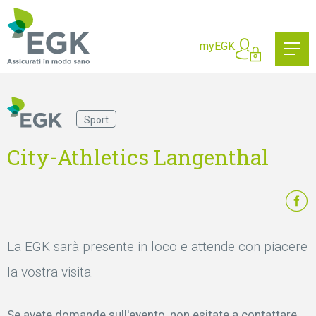
Cosa state cercando?
myEGK
Sport
City-Athletics Langenthal
La EGK sarà presente in loco e attende con piacere
la vostra visita.
Se avete domande sull'evento, non esitate a contattare