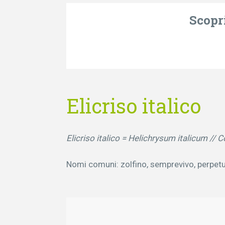
Scopri
Elicriso italico
Elicriso italico = Helichrysum italicum //
Nomi comuni: zolfino, semprevivo, perpetui