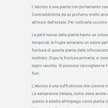
L’elicriso è una pianta con portamento ce
Contraddistinta da un profumo molto arom
all’inizio dell’estate. Per coltivarla occor
Le parti nuove della pianta hanno un colore
temporali, le foglie emanano un odore parti
fioritura di questa pianta dalle infioresc
inoltrato. Dopo la fioritura primaria, vi con
legno vecchio. Si possono raccogliere le f
fiori.
L’elicriso è una suffruticosa che convive i
La sempreviva italiana, come viene anche c
questo è adatta all’impiego come pianta di