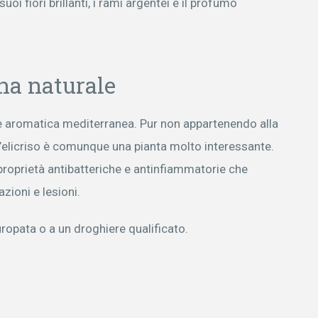
 suoi fiori brillanti, i rami argentei e il profumo
na naturale
e e aromatica mediterranea. Pur non appartenendo alla
, l’elicriso è comunque una pianta molto interessante.
a proprietà antibatteriche e antinfiammatorie che
azioni e lesioni.
ropata o a un droghiere qualificato.