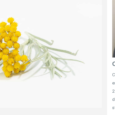
C
e
2
d
s