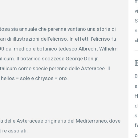
m
v
S
itosa sia annuale che perenne vantano una storia di
n
i di illustrazioni dell’elicriso. In effetti l’elicriso fu
«
790 dal medico e botanico tedesco Albrecht Wilhelm
talicum. Il botanico scozzese George Don jr.
italicum come specie perenne delle Asteracee. Il
B
 helios = sole e chrysos = oro.
a
H
d
s
glia delle Asteraceae originaria del Mediterraneo, dove
f
i e assolati.
o