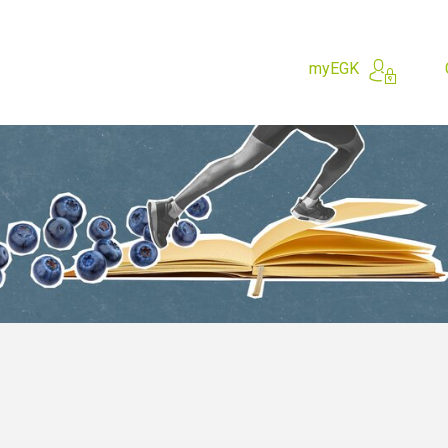
myEGK
do?