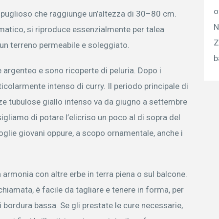
o
spuglioso che raggiunge un’altezza di 30–80 cm.
N
atico, si riproduce essenzialmente per talea
Z
re un terreno permeabile e soleggiato.
b
 argenteo e sono ricoperte di peluria. Dopo i
colarmente intenso di curry. Il periodo principale di
enze tubulose giallo intenso va da giugno a settembre
sigliamo di potare l’elicriso un poco al di sopra del
oglie giovani oppure, a scopo ornamentale, anche i
n armonia con altre erbe in terra piena o sul balcone.
hiamata, è facile da tagliare e tenere in forma, per
 bordura bassa. Se gli prestate le cure necessarie,