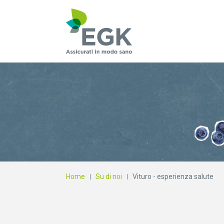
Cosa state cercan
Home
Su di noi
Vituro - esperienza salute